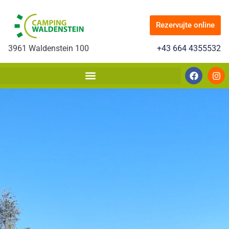
Rezervujte online
3961 Waldenstein 100
+43 664 4355532