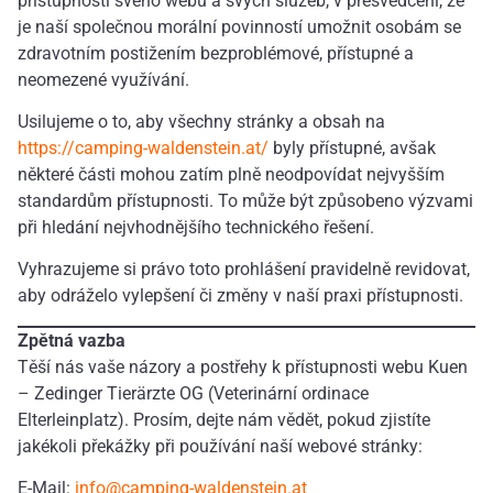
přístupnosti svého webu a svých služeb, v přesvědčení, že
je naší společnou morální povinností umožnit osobám se
zdravotním postižením bezproblémové, přístupné a
neomezené využívání.
Usilujeme o to, aby všechny stránky a obsah na
https://camping-waldenstein.at/
byly přístupné, avšak
některé části mohou zatím plně neodpovídat nejvyšším
standardům přístupnosti. To může být způsobeno výzvami
při hledání nejvhodnějšího technického řešení.
Vyhrazujeme si právo toto prohlášení pravidelně revidovat,
aby odráželo vylepšení či změny v naší praxi přístupnosti.
Zpětná vazba
Těší nás vaše názory a postřehy k přístupnosti webu Kuen
– Zedinger Tierärzte OG (Veterinární ordinace
Elterleinplatz). Prosím, dejte nám vědět, pokud zjistíte
jakékoli překážky při používání naší webové stránky:
E-Mail:
info@camping-waldenstein.at