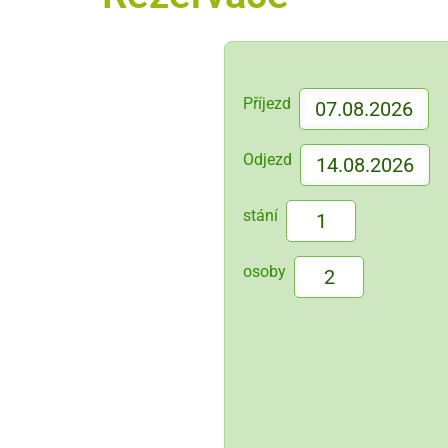
Příjezd
Odjezd
stání
osoby