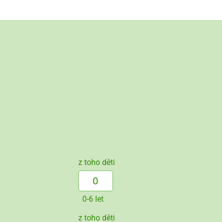
z toho děti
0-6 let
z toho děti