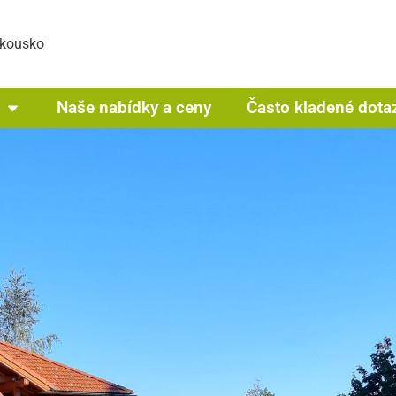
akousko
Naše nabídky a ceny
Často kladené dota