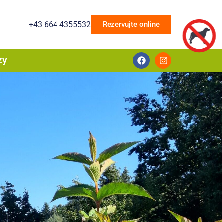
+43 664 4355532
Rezervujte online
zy